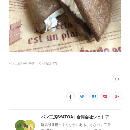
パン工房SYATOA
(
7
)
パンの紹介
(
17
)
パン工房SYATOA | 合同会社シェトア
群馬県前橋市まちなかにある小さなパン工房