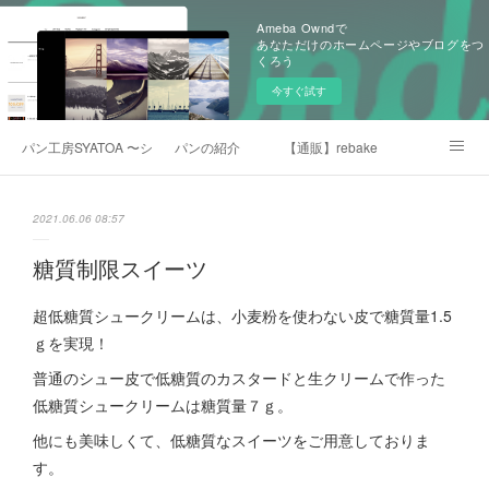
Ameba Owndで
あなただけのホームページやブログをつ
くろう
今すぐ試す
パン工房SYATOA 〜シャトア〜
パンの紹介
【通販】rebake
就労継続支援B型事業所「えがお」
メディア掲載
焼きたてパン屋SYATOAの日記
2021.06.06 08:57
お問い合わせ・予約注文
糖質制限スイーツ
超低糖質シュークリームは、小麦粉を使わない皮で糖質量1.5
ｇを実現！
普通のシュー皮で低糖質のカスタードと生クリームで作った
低糖質シュークリームは糖質量７ｇ。
他にも美味しくて、低糖質なスイーツをご用意しておりま
す。